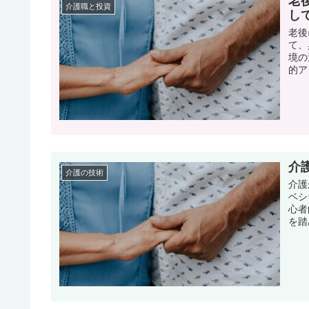
老
介護職と投資
し
老後
て、
境の
的ア
介
介護の技術
介護
ベシ
心者
を踏