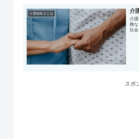
介
介護福祉士とは
介護
務な
社会
スポ