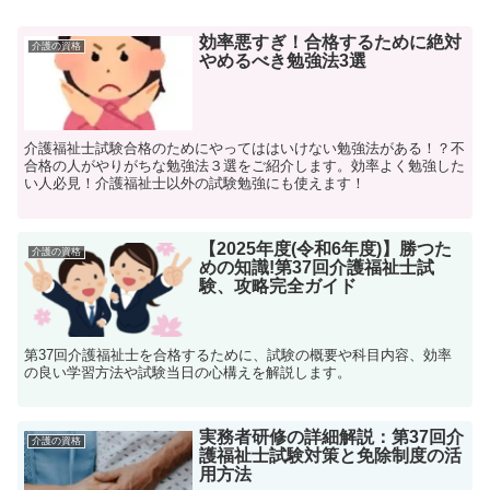
効率悪すぎ！合格するために絶対
介護の資格
やめるべき勉強法3選
介護福祉士試験合格のためにやってははいけない勉強法がある！？不
合格の人がやりがちな勉強法３選をご紹介します。効率よく勉強した
い人必見！介護福祉士以外の試験勉強にも使えます！
【2025年度(令和6年度)】勝つた
介護の資格
めの知識!第37回介護福祉士試
験、攻略完全ガイド
第37回介護福祉士を合格するために、試験の概要や科目内容、効率
の良い学習方法や試験当日の心構えを解説します。
実務者研修の詳細解説：第37回介
介護の資格
護福祉士試験対策と免除制度の活
用方法