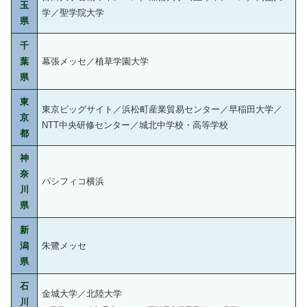
玉
学／聖学院大学
県
千
葉
幕張メッセ／植草学園大学
県
東
東京ビッグサイト／浜松町産業貿易センター／早稲田大学／
京
NTT中央研修センター／城北中学校・高等学校
都
神
奈
パシフィコ横浜
川
県
新
潟
朱鷺メッセ
県
石
金城大学／北陸大学
川