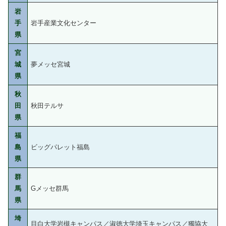
岩
手
岩手産業文化センター
県
宮
城
夢メッセ宮城
県
秋
田
秋田テルサ
県
福
島
ビッグパレット福島
県
群
馬
Gメッセ群馬
県
埼
目白大学岩槻キャンパス／淑徳大学埼玉キャンパス／獨協大