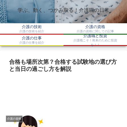
学ぶ、動く、つかみ取る！介護職の日常
介護の技術
介護の資格
介護の技術を紹介
介護の資格に関しての記事
介護職と投資
介護の仕事
介護職こそ！将来のために投資
介護の仕事を紹介
を！！
合格も場所次第？合格する試験地の選び方
と当日の過ごし方を解説
介護の資格