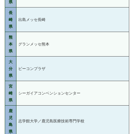
県
長
崎
出島メッセ長崎
県
熊
本
グランメッセ熊本
県
大
分
ビーコンプラザ
県
宮
崎
シーガイアコンベンションセンター
県
鹿
児
志学館大学／鹿児島医療技術専門学校
島
県