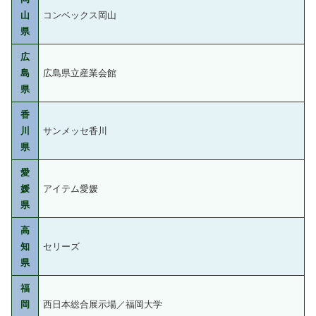
山
コンベックス岡山
県
広
島
広島県立産業会館
県
香
川
サンメッセ香川
県
愛
媛
アイテム愛媛
県
高
知
セリーズ
県
福
岡
西日本総合展示場／福岡大学