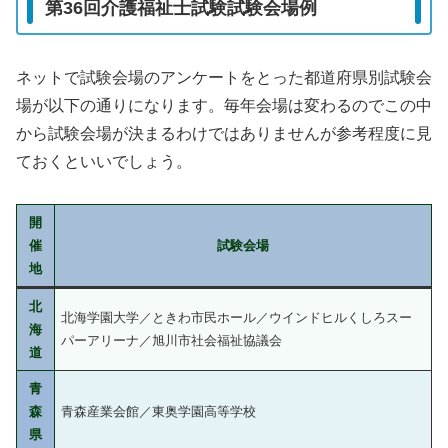
第36回介護福祉士試験試験会場例
ネットで試験会場のアンケートをとった都道府県別試験会
場が以下の通りになります。毎年会場は変わるのでこの中
から試験会場が決まるわけではありませんが参考程度に見
ておくといいでしょう。
開
催
試験会場
地
北
北海学園大学／ときわ市民ホール／ウインドヒルくしろスー
海
パーアリーナ／旭川市社会福祉協議会
道
青
森
青森産業会館／東奥学園高等学校
県