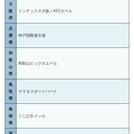
大
阪
インテックス大阪／ATCホール
府
兵
庫
神戸国際展示場
県
和
歌
和歌山ビッグホエール
山
県
鳥
取
ヤマタスポーツパーク
県
島
根
くにびきメッセ
県
岡