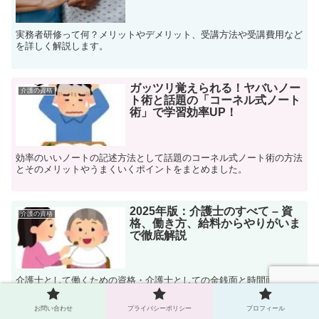
実務者研修って何？メリットやデメリット、受講方法や受講費用など
を詳しく解説します。
ガッツリ覚えられる！ヤバいノー
介護の資格
ト術と話題の「コーネル式ノート
術」で学習効率UP！
効率のいいノートの記述方法として話題のコーネル式ノート術の方法
とそのメリットやうまくいくポイントをまとめました。
2025年版：介護士のすべて – 資
介護の資格
格、働き方、給料からやりがいま
で徹底解説
介護士として働くための資格・介護士としての金銭面と時間面での働
き方・給料と資格を取ることでの給料UPの仕組み・介護の仕事のや
りがいまでを徹底解説しました。
お問い合わせ
プライバシーポリシー
プロフィール