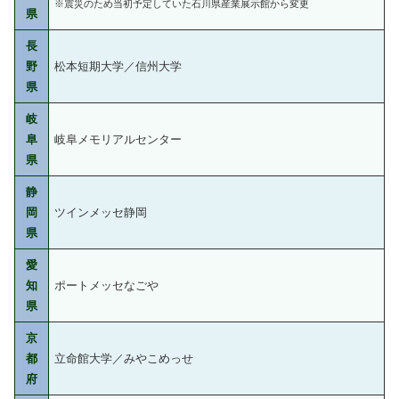
※震災のため当初予定していた石川県産業展示館から変更
県
長
野
松本短期大学／信州大学
県
岐
阜
岐阜メモリアルセンター
県
静
岡
ツインメッセ静岡
県
愛
知
ポートメッセなごや
県
京
都
立命館大学／みやこめっせ
府