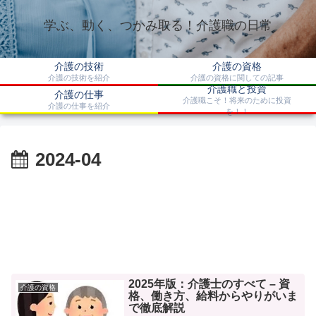
学ぶ、動く、つかみ取る！介護職の日常
介護の技術
介護の資格
介護の技術を紹介
介護の資格に関しての記事
介護職と投資
介護の仕事
介護職こそ！将来のために投資
介護の仕事を紹介
を！！
2024-04
2025年版：介護士のすべて – 資
介護の資格
格、働き方、給料からやりがいま
で徹底解説