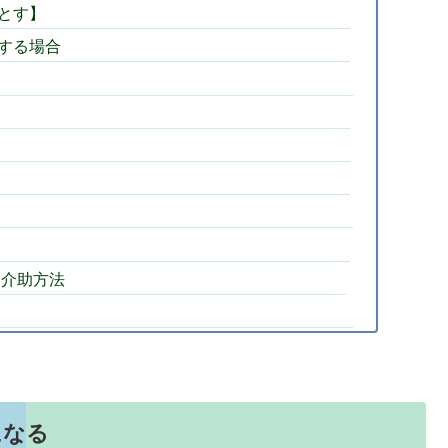
とす】
する場合
た介助方法
になる